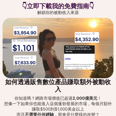
👇立即下載我的免費指南👇
解鎖你的被動收入來源
如何透過販售數位產品賺取額外被動收
入
你知道嗎？網路市場價值已超過
2,000億美元
！
想像一下如果你也能進入這個蓬勃發展的市場，每個月額外
賺取$500到$1,000美金以上
而且
不需要任何經驗
，那會是什麼樣的改變？